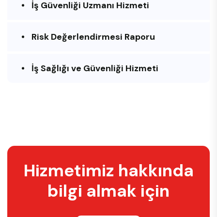
İş Güvenliği Uzmanı Hizmeti
Risk Değerlendirmesi Raporu
İş Sağlığı ve Güvenliği Hizmeti
H
i
z
m
e
t
i
m
i
z
h
a
k
k
ı
n
d
a
b
i
l
g
i
a
l
m
a
k
i
ç
i
n