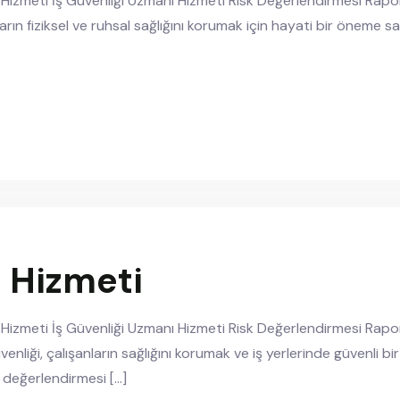
i Hizmeti İş Güvenliği Uzmanı Hizmeti Risk Değerlendirmesi Rapor
ların fiziksel ve ruhsal sağlığını korumak için hayati bir öneme sah
ı Hizmeti
mi Hizmeti İş Güvenliği Uzmanı Hizmeti Risk Değerlendirmesi Rapor
üvenliği, çalışanların sağlığını korumak ve iş yerlerinde güvenl
k değerlendirmesi […]